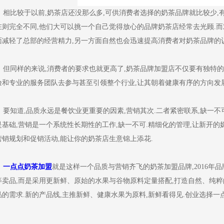
相比较于以前,奶茶店还没那么多,可供消费者选择的奶茶品牌就比较少,
在则完全不同,他们大可以挑一个自己觉得放心的品牌奶茶店经常去光顾.而
面减轻了总部的经营精力,另一方面自然也会迅速提高消费者对奶茶品牌的认
但同样的来说,消费者的要求也就更高了,奶茶品牌加盟店不仅要有独特的
验和专业的服务团队去参与甚至引领整个行业,让其朝着健康有序的方向发展
要知道,品质永远是餐饮业更重要的因素,营销其次.二者紧密联系,缺一不
是基础,营销是一个系统性长期性的工作,缺一不可.精细化的管理,让新开的
营销规划和促销活动,能让你的奶茶店生意锦上添花.
一点点奶茶加盟
就是这样一个品质与营销齐飞的奶茶加盟品牌,2016年
等卖品,而是采用更新鲜、原始的水果与谷物原料定量搭配,打造自然、纯粹
品的需求.新的产品线,主推新鲜、健康水果为原料,新鲜看得见.创业选择一